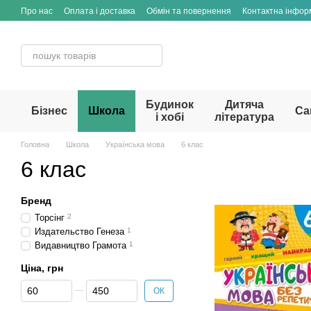
Перейти до основного контенту
Про нас
Оплата і доставка
Обмін та повернення
Контактна інфор
Будинок
Дитяча
Бізнес
Школа
Са
і хобі
література
Головна
Школа
Українська мова
6 клас
6 клас
Бренд
Торсінг
2
Издательство Генеза
1
Видавництво Грамота
1
Ціна, грн
Від Ціна, грн
До Ціна, грн
ОК