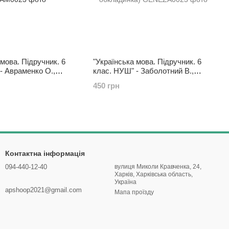
 мова. Підручник. 6
"Українська мова. Підручник. 6
- Авраменко О.,
клас. НУШ" - Заболотний В.,
(Тверда обкладинка)
Заболотний О. (Тверда
450 грн
обкладинка)
Контактна інформація
094-440-12-40
вулиця Миколи Кравченка, 24,
Харків, Харківська область,
Україна
apshoop2021@gmail.com
Мапа проїзду