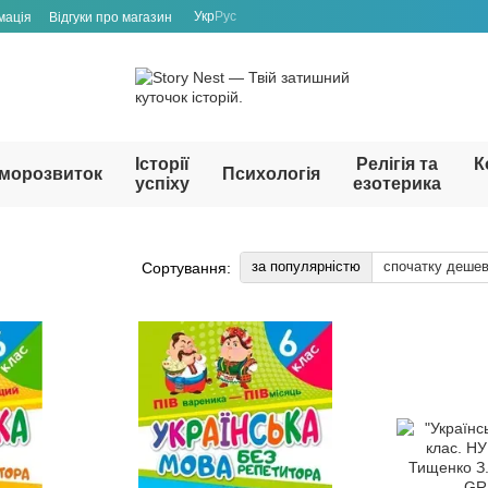
Укр
Рус
мація
Відгуки про магазин
Історії
Релігія та
К
морозвиток
Психологія
успіху
езотерика
за популярністю
спочатку деше
Сортування: