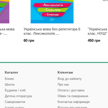
ська мова
Українська мова без репетитора 6
"Українська
е -
клас. Лексикологія.
клас. НУШ" 
Словоутворення.Сучество -
Тищенко З. 
60 грн
450 грн
Денисенко Н.В
Каталог
Клієнтам
Бізнес
Вхід до кабінету
Школа
Про нас
Будинок і хобі
Оплата і доставка
Дитяча література
Обмін та повернення
Саморозвиток
Контактна інформація
Історії успіху
Відгуки про магазин