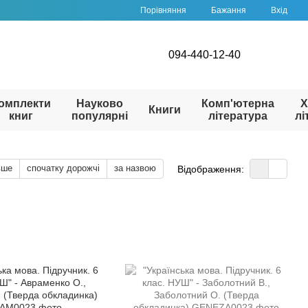
Порівняння
Бажання
Вхід
094-440-12-40
омплекти
Науково
Комп'ютерна
Х
Книги
книг
популярні
література
лі
вше
спочатку дорожчі
за назвою
Відображення: