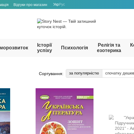
Укр
Рус
мація
Відгуки про магазин
Історії
Релігія та
К
морозвиток
Психологія
успіху
езотерика
за популярністю
спочатку деше
Сортування: