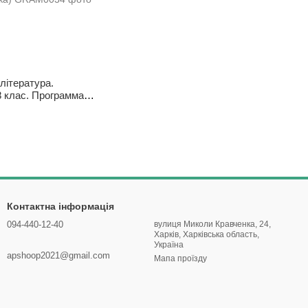
 література.
8 клас. Программа
аменко О. (Тверда
)
Контактна інформація
094-440-12-40
вулиця Миколи Кравченка, 24,
Харків, Харківська область,
Україна
apshoop2021@gmail.com
Мапа проїзду