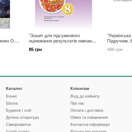
"Зошит для підсумкового
"Українська
щенко О.
оцінювання результатів навчання.
Підручник. 
Українська література 8 клас.
2021" - Авр
85 грн
400 грн
НУШ" - Заболотний О.,
обкладинка
Заболотний В.
Каталог
Клієнтам
Бізнес
Вхід до кабінету
Школа
Про нас
Будинок і хобі
Оплата і доставка
Дитяча література
Обмін та повернення
Саморозвиток
Контактна інформація
Історії успіху
Відгуки про магазин