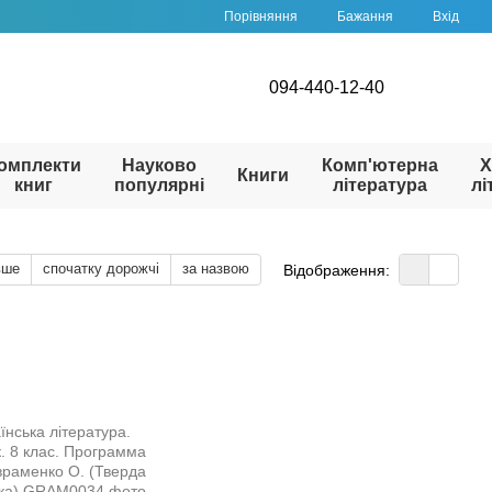
Порівняння
Бажання
Вхід
094-440-12-40
омплекти
Науково
Комп'ютерна
Х
Книги
книг
популярні
література
лі
вше
спочатку дорожчі
за назвою
Відображення: