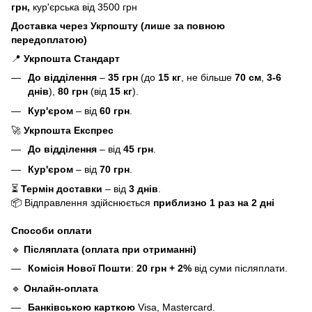
грн,
кур'єрська від 3500 грн
Доставка через Укрпошту (лише за повною
передоплатою)
📍
Укрпошта Стандарт
До відділення
–
35 грн
(до
15 кг
, не більше
70 см
,
3-6
днів
),
80 грн
(від
15 кг
).
Кур'єром
– від
60 грн
.
🚀
Укрпошта Експрес
До відділення
– від
45 грн
.
Кур'єром
– від
70 грн
.
⏳
Термін доставки
– від
3 днів
.
📦 Відправлення здійснюється
приблизно 1 раз на 2 дні
Способи оплати
🔹
Післяплата (оплата при отриманні)
Комісія Нової Пошти
:
20 грн + 2%
від суми післяплати.
🔹
Онлайн-оплата
Банківською карткою
Visa, Mastercard.