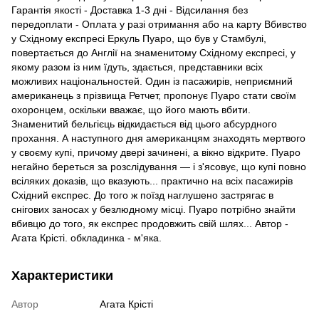
Гарантія якості - Доставка 1-3 дні - Відсилання без
передоплати - Оплата у разі отримання або на карту Вбивство
у Східному експресі Еркуль Пуаро, що був у Стамбулі,
повертається до Англії на знаменитому Східному експресі, у
якому разом із ним їдуть, здається, представники всіх
можливих національностей. Один із пасажирів, неприємний
американець з прізвища Ретчет, пропонує Пуаро стати своїм
охоронцем, оскільки вважає, що його мають вбити.
Знаменитий бельгієць відкидається від цього абсурдного
прохання. А наступного дня американцям знаходять мертвого
у своєму купі, причому двері зачинені, а вікно відкрите. Пуаро
негайно береться за розслідування — і з'ясовує, що купі повно
всіляких доказів, що вказують... практично на всіх пасажирів
Східний експрес. До того ж поїзд наглушено застрягає в
снігових заносах у безлюдному місці. Пуаро потрібно знайти
вбивцю до того, як експрес продовжить свій шлях... Автор -
Агата Крісті. обкладинка - м'яка.
Характеристики
Автор
Агата Крісті