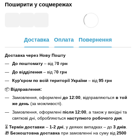
Поширити у соцмережах
Доставка
Оплата
Повернення
Доставка через Нову Пошту
До поштомату
– від 7
0 грн
До відділення
– від 7
0 грн
Кур'єром по всій території України
– від
95 грн
📦
Відправлення:
Замовлення, оформлені
до 12:00
, відправляються
в той
же день
(за можливості).
Замовлення, оформлені
після 12:00
, а також у вихідні та
святкові дні, обробляються
наступного робочого дня
.
⏳
Термін доставки
–
1-2 дні
, у деяких випадках – до
3 днів
.
🎁
Безкоштовна доставка
при замовленні на суму від
2500