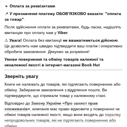
🔹
Оплата за реквізитами
📌
У призначенні платежу ОБОВ’ЯЗКОВО вказати
:
"оплата
за товар"
.
Після здійснення оплати за реквізитами, будь ласка, надішліть
квитанцію про оплату нам у
Viber
.
⚠
Увага!
Оплата без квитанції
не вважатиметься дійсною
.
Це дозволить нам швидко підтвердити ваш платіж і оперативно
обробити замовлення. Дякуємо за розуміння!
Умови повернення та обміну товарів належної та
неналежної якості в інтернет-магазині Book Hut
Зверніть увагу
Книги не належать до товарів, які підлягають поверненню або
обміну. Забираючи замовлення з відділення пошти, Ви
підтверджуєте, що отримали товар у належному стані.
Відповідно до
Закону України «Про захист прав
споживачів
»
, компанія має право відмовити у поверненні чи
обміні товарів належної якості, якщо вони входять до
переліку
непродовольчих товарів, які не підлягають поверненню або
обміну.