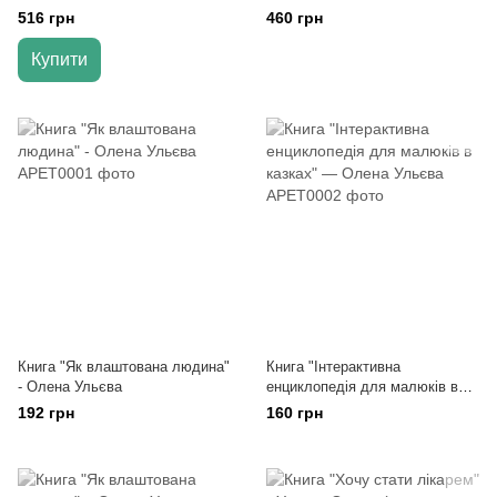
та потішки для малюків" -
516 грн
460 грн
Майкл Розен (Тверда
обкладинка)
Купити
Книга "Як влаштована людина"
Книга "Інтерактивна
- Олена Ульєва
енциклопедія для малюків в
казках" — Олена Ульєва
192 грн
160 грн