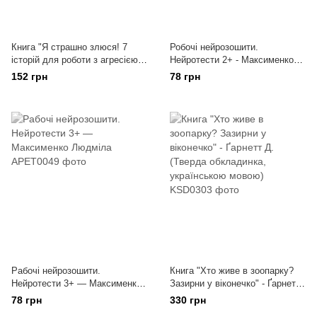
Книга "Я страшно злюся! 7
Робочі нейрозошити.
історій для роботи з агресією"
Нейротести 2+ - Максименко
— Ліванцю Ніна
Людмила
152 грн
78 грн
Рабочі нейрозошити.
Книга "Хто живе в зоопарку?
Нейротести 3+ — Максименко
Зазирни у віконечко" - Ґарнетт
Людміла
Д. (Тверда обкладинка,
78 грн
330 грн
українською мовою)