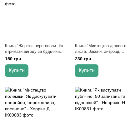
Книга "Жорсткі переговори. Як
Книга "Мистецтво ділового
отримати вигоду за будь-яких
листа. Закони, хитрощі,
обставин" - Ризов І.
інструменти" - Карепіна О. В.
150 грн
230 грн
Купити
Купити