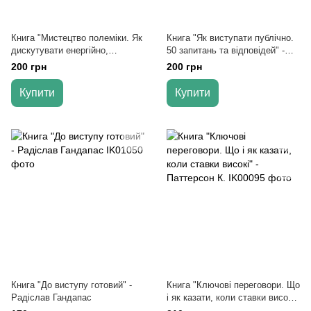
Книга "Мистецтво полеміки. Як
Книга "Як виступати публічно.
дискутувати енергійно,
50 запитань та відповідей" -
переконливо, впевнено" -
Непряхін Н.
200 грн
200 грн
Херрінг Д.
Купити
Купити
Книга "До виступу готовий" -
Книга "Ключові переговори. Що
Радіслав Гандапас
і як казати, коли ставки високі"
- Паттерсон К.