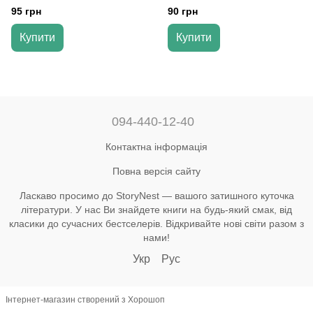
Пізнаємо природу
клас" - до підручника Дарії
95 грн
90 грн
Біди
Купити
Купити
094-440-12-40
Контактна інформація
Повна версія сайту
Ласкаво просимо до StoryNest — вашого затишного куточка
літератури. У нас Ви знайдете книги на будь-який смак, від
класики до сучасних бестселерів. Відкривайте нові світи разом з
нами!
Укр
Рус
Інтернет-магазин створений з Хорошоп