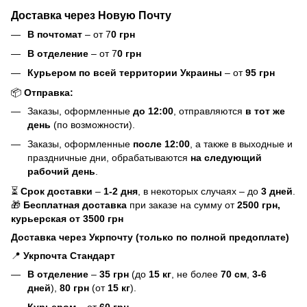
Доставка через Новую Почту
В почтомат
– от 7
0 грн
В отделение
– от 7
0 грн
Курьером по всей территории Украины
– от
95 грн
📦
Отправка:
Заказы, оформленные
до 12:00
, отправляются
в тот же
день
(по возможности).
Заказы, оформленные
после 12:00
, а также в выходные и
праздничные дни, обрабатываются
на следующий
рабочий день
.
⏳
Срок доставки
–
1-2 дня
, в некоторых случаях – до
3 дней
.
🎁
Бесплатная доставка
при заказе на сумму от
2500 грн,
курьерская
от 3500 грн
Доставка через Укрпочту (только по полной предоплате)
📍
Укрпочта Стандарт
В отделение
–
35 грн
(до
15 кг
, не более
70 см
,
3-6
дней
),
80 грн
(от
15 кг
).
Курьером
– от
60 грн
.