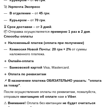
🚀
Укрпочта Экспресс
В отделение
– от
45 грн
.
Курьером
– от
70 грн
.
⏳
Срок доставки
– от
3 дней
.
📦 Отправка осуществляется
примерно 1 раз в 2 дня
.
Способы оплаты
🔹
Наложенный платеж (оплата при получении)
Комиссия Новой Почты
:
20 грн + 2%
от суммы
наложенного платежа.
🔹
Онлайн-оплата
Банковской картой
Visa, Mastercard.
🔹
Оплата по реквизитам
📌
В назначении платежа ОБЯЗАТЕЛЬНО указать
:
"оплата
за товар"
.
После осуществления оплаты по реквизитам, пожалуйста,
отправьте
квитанцию об оплате
нам в
Viber
.
⚠
Внимание!
Оплата без квитанции
не будет считаться