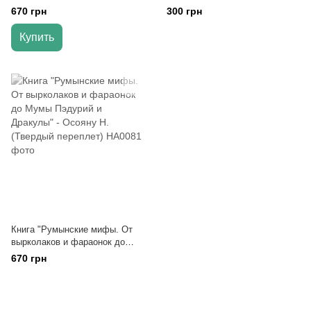
императора до Небесного
(НШЛ)
670 грн
300 грн
дракона и духов стихий" - Тао
Лю
Купить
Книга "Румынские мифы. От
вырколаков и фараонок до
Мумы Пэдурий и Дракулы" -
670 грн
Осояну Н. (Твердый переплет)