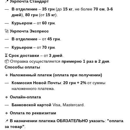
📍
Укрпочта Стандарт
В отделение
–
35 грн
(до
15 кг
, не более
70 см
,
3-6
дней
),
80 грн
(от
15 кг
).
Курьером
– от
60 грн
.
🚀
Укрпочта Экспресс
В отделение
– от
45 грн
.
Курьером
– от
70 грн
.
⏳
Срок доставки
– от
3 дней
.
📦 Отправка осуществляется
примерно 1 раз в 2 дня
.
Способы оплаты
🔹
Наложенный платеж (оплата при получении)
Комиссия Новой Почты
:
20 грн + 2%
от суммы
наложенного платежа.
🔹
Онлайн-оплата
Банковской картой
Visa, Mastercard.
🔹
Оплата по реквизитам
📌
В назначении платежа ОБЯЗАТЕЛЬНО указать
:
"оплата
за товар"
.