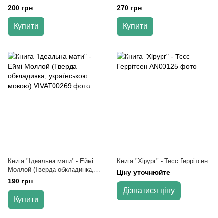
українській мові)
українською мовою)
200 грн
270 грн
Купити
Купити
Книга "Ідеальна мати" - Еймі
Книга "Хірург" - Тесс Геррітсен
Моллой (Тверда обкладинка,
Ціну уточнюйте
українською мовою)
190 грн
Дізнатися ціну
Купити