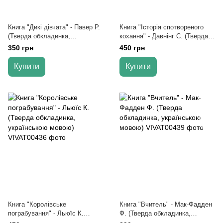
Книга "Дикі дівчата" - Павер Р.
Книга "Історія спотвореного
(Тверда обкладинка,
кохання" - Давнінг С. (Тверда
українською мовою)
обкладинка, українською
350 грн
450 грн
мовою)
Купити
Купити
Книга "Королівське
Книга "Вчитель" - Мак-Фадден
пограбування" - Льюїс К.
Ф. (Тверда обкладинка,
(Тверда обкладинка,
українською мовою)