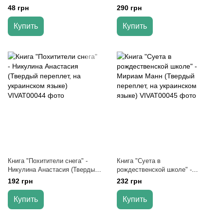
Николаю" - Жученко М. (на
переплет, украинский язык)
48 грн
290 грн
украинском языке)
Купить
Купить
Книга "Похитители снега" -
Книга "Суета в
Никулина Анастасия (Твердый
рождественской школе" -
переплет, на украинском
Мириам Манн (Твердый
192 грн
232 грн
языке)
переплет, на украинском
языке)
Купить
Купить