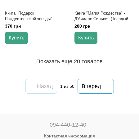
Книга "Подарок
Книга "Магия Рождества" -
Рождественской звезды" -
Д'Ачилле Сильвия (Твердый
Ножинская-Демьянюк Агнешка
переплет, на украинском
370 грн
280 грн
(Твердый переплет, на
языке)
украинском языке)
Купить
Купить
Показать еще 20 товаров
Назад
Вперед
1
из 50
094-440-12-40
Контактная информация