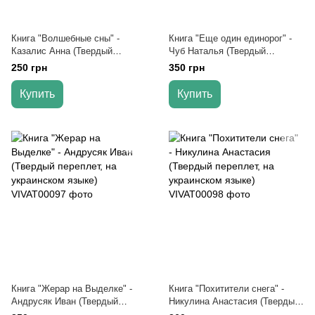
Книга "Волшебные сны" -
Книга "Еще один единорог" -
Казалис Анна (Твердый
Чуб Наталья (Твердый
переплет, на украинском
переплет, на украинском
250 грн
350 грн
языке)
языке)
Купить
Купить
Книга "Жерар на Выделке" -
Книга "Похитители снега" -
Андрусяк Иван (Твердый
Никулина Анастасия (Твердый
переплет, на украинском
переплет, на украинском