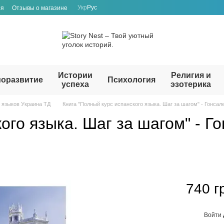
Укр
Рус
ия
Отзывы о магазине
Истории
Религия и
оразвитие
Психология
успеха
эзотерика
 языков Украина ТД
Книга "Полный курс испанского языка. Шаг за шагом" - Гонсал
ого языка. Шаг за шагом" - Г
740 г
Войти
%