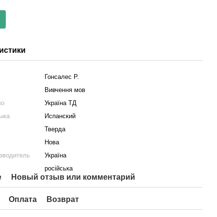
истики
Гонсалес Р.
Вивчення мов
во
Україна ТД
ыка
Испанский
Тверда
Нова
изводитель
Україна
російська
е
Новый отзыв или комментарий
Оплата
Возврат