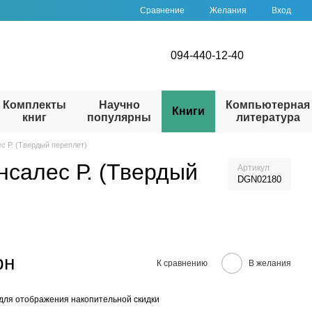
Сравнение
Желания
Вход
094-440-12-40
Комплекты
Научно
Компьютерная
Книги
книг
популярны
литература
ес Р. (Твердый переплет)
онсалес Р. (Твердый
Артикул
DGN02180
рн
К сравнению
В желания
для отображения накопительной скидки