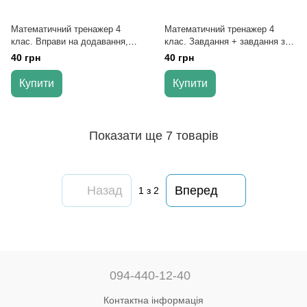
Математичний тренажер 4
Математичний тренажер 4
клас. Вправи на додавання,
клас. Завдання + завдання з
віднімання- Берестова О.
логічним навантаженням —
40 грн
40 грн
Васютенко В. В.
Купити
Купити
Показати ще 7 товарів
Назад
Вперед
1
з 2
094-440-12-40
Контактна інформація