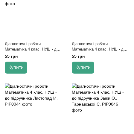
Діагностичні роботи.
Діагностичні роботи.
Математика 4 клас. НУШ - до
Математика 4 клас. НУШ - до
підручника Козак М.,
підручника Скворцової С.,
55 грн
55 грн
Корчевської О.
Онопрієнко О.
Купити
Купити