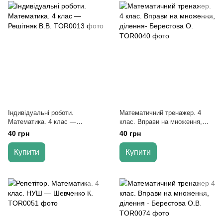
Індивідуальні роботи.
Математичний тренажер. 4
Математика. 4 клас —
клас. Вправи на множення,
Решітняк В.В.
ділення- Берестова О.
40 грн
40 грн
Купити
Купити