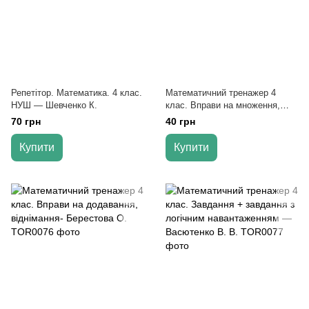
Репетітор. Математика. 4 клас.
Математичний тренажер 4
НУШ — Шевченко К.
клас. Вправи на множення,
ділення - Берестова О.В.
70 грн
40 грн
Купити
Купити