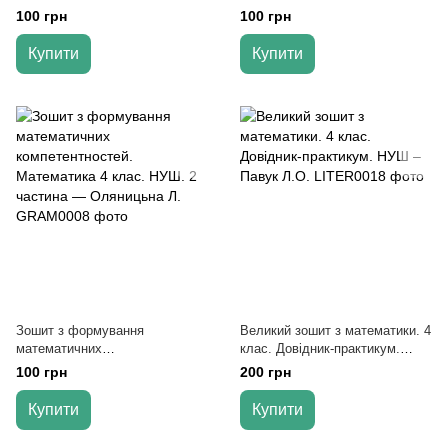
математики 4 клас. НУШ —
компетентностей. Математика
100 грн
100 грн
Оляницька Л.
4 клас. НУШ. 1 частина —
Оляницька Л.
Купити
Купити
Зошит з формування
Великий зошит з математики. 4
математичних
клас. Довідник-практикум.
компетентностей. Математика
НУШ – Павук Л.О.
100 грн
200 грн
4 клас. НУШ. 2 частина —
Оляницьна Л.
Купити
Купити