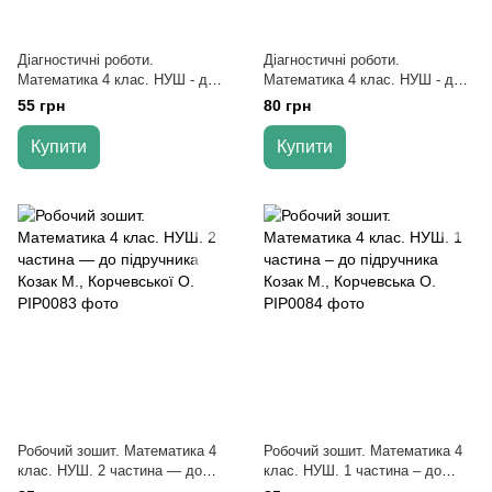
Діагностичні роботи.
Діагностичні роботи.
Математика 4 клас. НУШ - до
Математика 4 клас. НУШ - до
підручника Листопад М.
підручника Заїки О.,
55 грн
80 грн
Тарнавської С.
Купити
Купити
Робочий зошит. Математика 4
Робочий зошит. Математика 4
клас. НУШ. 2 частина — до
клас. НУШ. 1 частина – до
підручника Козак М.,
підручника Козак М.,