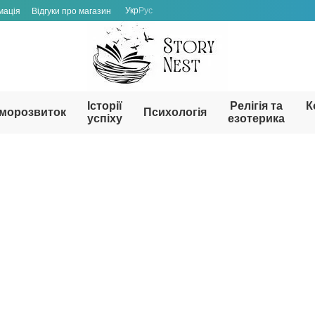
Укр
Рус
мація
Відгуки про магазин
Історії
Релігія та
К
морозвиток
Психологія
успіху
езотерика