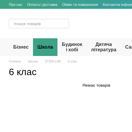
Перейти до основного контенту
Про нас
Оплата і доставка
Обмін та повернення
Контактна інфор
Будинок
Дитяча
Бізнес
Школа
Са
і хобі
література
Головна
Школа
STEM-LAB
6 клас
6 клас
Немає товарів