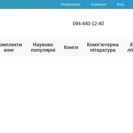
Порівняння
Бажання
Вхід
094-440-12-40
омплекти
Науково
Комп'ютерна
Х
Книги
книг
популярні
література
лі