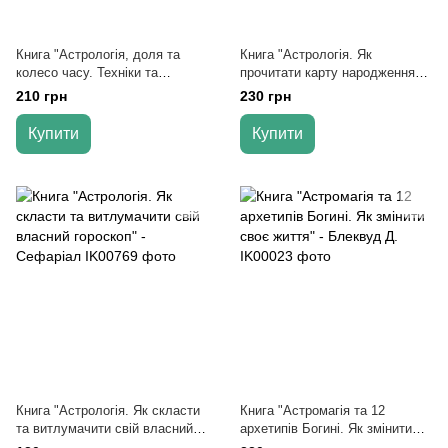
Книга "Астрологія, доля та
Книга "Астрологія. Як
колесо часу. Техніки та
прочитати карту народження" -
передбачення" - К.М. Рао
Кевін Берк
210 грн
230 грн
Купити
Купити
Книга "Астрологія. Як скласти
Книга "Астромагія та 12
та витлумачити свій власний
архетипів Богині. Як змінити
гороскоп" - Сефаріал
своє життя" - Блеквуд Д.