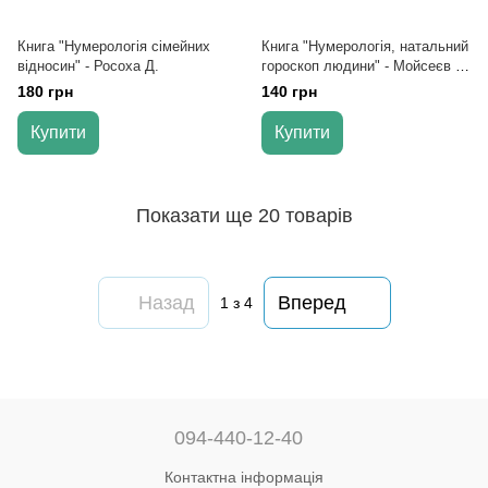
Книга "Нумерологія сімейних
Книга "Нумерологія, натальний
відносин" - Росоха Д.
гороскоп людини" - Мойсеєв Г.
Я.
180 грн
140 грн
Купити
Купити
Показати ще 20 товарів
Назад
Вперед
1
з 4
094-440-12-40
Контактна інформація