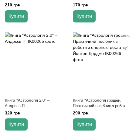
астрології та психології" - Хайо
90-градусної шкали" - Марія
210 грн
170 грн
Банцхаф, Бріджит Телер
Кей Сіммс
Купити
Купити
Книга "Астрологія 2.0" –
Книга "Астрологія грошей.
Андрєєв П.
Практичний посібник з роботи з
енергією достатку" - Йонтен
320 грн
290 грн
Дордже
Купити
Купити