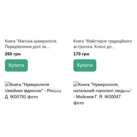
Книга "Магічна нумерологія.
Книга "Майстерня традиційного
Передбачення долі за
астролога. Ключі до
числами" - Річард Вебстер
гороскопу" - Фроулі Джон
260 грн
170 грн
Купити
Купити