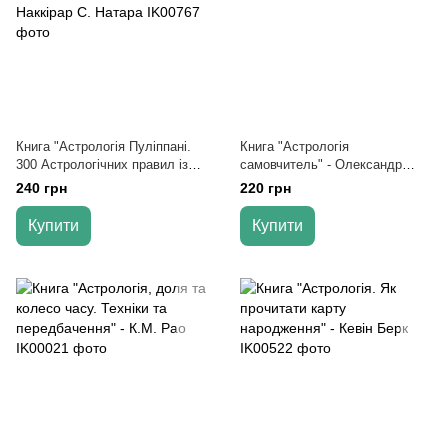
Книга "Астрологія Пуліппані.
Книга "Астрологія
300 Астрологічних правил із
самовчитель" - Олександр
давньої Тамільської праці" -
Колесников
240 грн
220 грн
Шрі Наккірар С. Натара
Купити
Купити