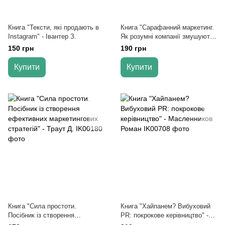
Книга "Тексти, які продають в
Книга "Сарафанний маркетинг.
Instagram" - Івантер З.
Як розумні компанії змушують
про себе говорити" - Енді
150 грн
190 грн
Серновіц
Купити
Купити
Книга "Сила простоти.
Книга "Хайпанем? Вибуховий
Посібник із створення
PR: покрокове керівництво" -
ефективних маркетингових
Масленников Роман