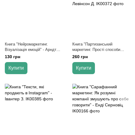
Книга "Нейромаркетинг.
Книга "Партизанський
Візуалізація емоцій" - Арндт
маркетинг. Прості способи
Трайндл
отримання великих прибутків
130 грн
260 грн
за малих витрат" - Левінсон Д.
Купити
Купити