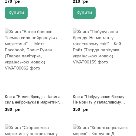
170 грн
210 грн
стратегій" - Траут Д.
Купити
Купити
Книга "Вплив брендів. Таємна
Книга "Побудування бренду.
сила нейронауки в маркетингі"
Не мовчіть у галасливому
— Метт Facebook, Принс
світі" – Кей Райт (Тверда
380 грн
350 грн
Гуман (Тверда палітурка,
палітурка, українською мовою)
українською мовою)