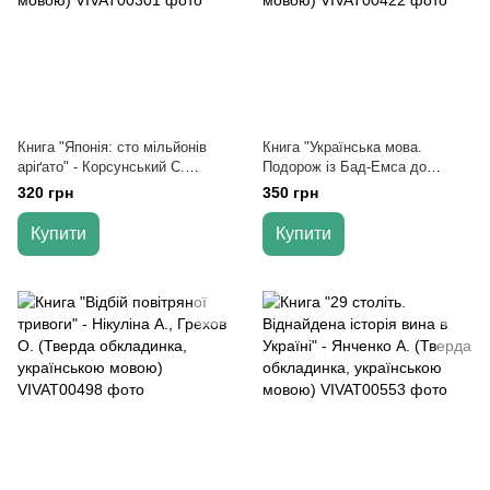
Книга "Японія: сто мільйонів
Книга "Українська мова.
аріґато" - Корсунський С.
Подорож із Бад-Емса до
(Тверда обкладинка,
Страсбурга" - Демська О. (Тв.
320 грн
350 грн
українською мовою)
обкладинка, українською
мовою)
Купити
Купити