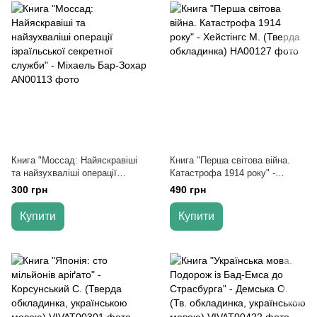
Книга "Моссад: Найяскравіші
Книга "Перша світова війна.
та найзухваліші операції
Катастрофа 1914 року" -
ізраїльської секретної служби"
Хейстінгс М. (Тверда
300 грн
490 грн
- Міхаель Бар-Зохар
обкладинка)
Купити
Купити