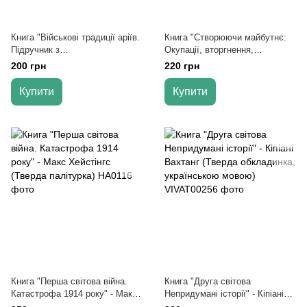
Книга "Військові традиції аріїв.
Книга "Створюючи майбутнє:
Підручник з
Окупації, вторгнення,
давньослов'янського бойового
імперське мислення та
200 грн
220 грн
мистецтва" - Георгій Сидоров
стабільність" - Ноам Хомський
Купити
Купити
Книга "Перша світова війна.
Книга "Друга світова
Катастрофа 1914 року" - Макс
Непридумані історії" - Кіпіані
Хейстінгс (Тверда палітурка)
Вахтанг (Тверда обкладинка,