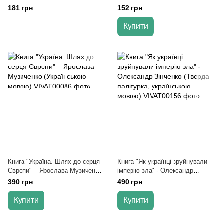
обкладинка, українською
Ірина Васильєва (Тверда
181 грн
152 грн
мовою)
палітурка)
Купити
Книга "Україна. Шлях до серця
Книга "Як українці зруйнували
Європи" – Ярослава Музиченко
імперію зла" - Олександр
(Українською мовою)
Зінченко (Тверда палітурка,
390 грн
490 грн
українською мовою)
Купити
Купити