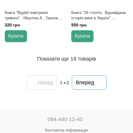
Книга "Відбій повітряної
Книга "29 століть. Віднайдена
тривоги" - Нікуліна А., Грехов
історія вина в Україні" -
О. (Тверда обкладинка,
Янченко А. (Тверда
320 грн
550 грн
українською мовою)
обкладинка, українською
мовою)
Купити
Купити
Показати ще 19 товарів
Назад
Вперед
1
з 2
094-440-12-40
Контактна інформація