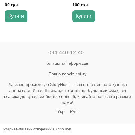
та тематичного оцінювання. 8
Гільберг Т., Довгань А., Савчук
90 грн
100 грн
клас. НУШ" - Безуглий В.,
І.
Лисичарова Г.
Купити
Купити
094-440-12-40
Контактна інформація
Повна версія сайту
Ласкаво просимо до StoryNest — вашого затишного куточка
літератури. У нас Ви знайдете книги на будь-який смак, від
класики до сучасних бестселерів. Відкривайте нові світи разом з
нами!
Укр
Рус
Інтернет-магазин створений з Хорошоп