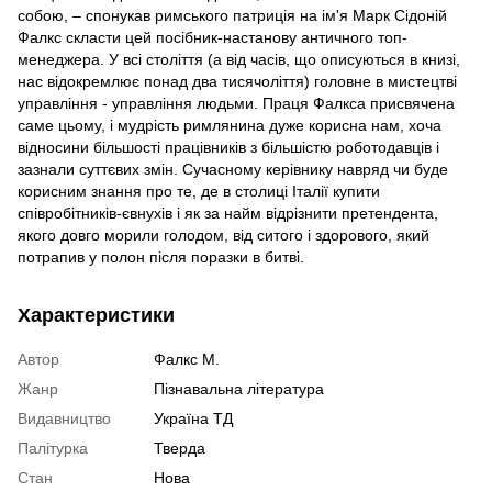
собою, – спонукав римського патриція на ім'я Марк Сідоній
Фалкс скласти цей посібник-настанову античного топ-
менеджера. У всі століття (а від часів, що описуються в книзі,
нас відокремлює понад два тисячоліття) головне в мистецтві
управління - управління людьми. Праця Фалкса присвячена
саме цьому, і мудрість римлянина дуже корисна нам, хоча
відносини більшості працівників з більшістю роботодавців і
зазнали суттєвих змін. Сучасному керівнику навряд чи буде
корисним знання про те, де в столиці Італії купити
співробітників-євнухів і як за найм відрізнити претендента,
якого довго морили голодом, від ситого і здорового, який
потрапив у полон після поразки в битві.
Характеристики
Автор
Фалкс М.
Жанр
Пізнавальна література
Видавництво
Україна ТД
Палітурка
Тверда
Стан
Нова