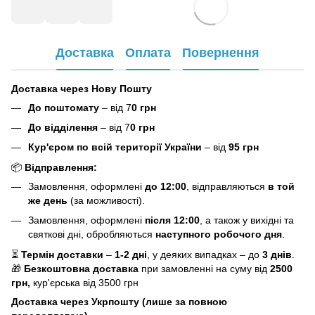
Доставка
Оплата
Повернення
Доставка через Нову Пошту
До поштомату
– від 7
0 грн
До відділення
– від 7
0 грн
Кур'єром по всій території України
– від
95 грн
📦
Відправлення:
Замовлення, оформлені
до 12:00
, відправляються
в той
же день
(за можливості).
Замовлення, оформлені
після 12:00
, а також у вихідні та
святкові дні, обробляються
наступного робочого дня
.
⏳
Термін доставки
–
1-2 дні
, у деяких випадках – до
3 днів
.
🎁
Безкоштовна доставка
при замовленні на суму від
2500
грн,
кур'єрська від 3500 грн
Доставка через Укрпошту (лише за повною