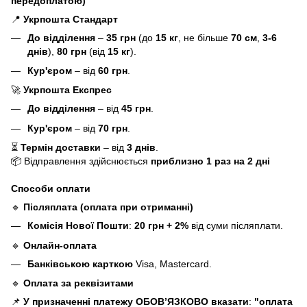
передоплатою)
📍
Укрпошта Стандарт
До відділення
–
35 грн
(до
15 кг
, не більше
70 см
,
3-6
днів
),
80 грн
(від
15 кг
).
Кур'єром
– від
60 грн
.
🚀
Укрпошта Експрес
До відділення
– від
45 грн
.
Кур'єром
– від
70 грн
.
⏳
Термін доставки
– від
3 днів
.
📦 Відправлення здійснюється
приблизно 1 раз на 2 дні
Способи оплати
🔹
Післяплата (оплата при отриманні)
Комісія Нової Пошти
:
20 грн + 2%
від суми післяплати.
🔹
Онлайн-оплата
Банківською карткою
Visa, Mastercard.
🔹
Оплата за реквізитами
📌
У призначенні платежу ОБОВ’ЯЗКОВО вказати
:
"оплата